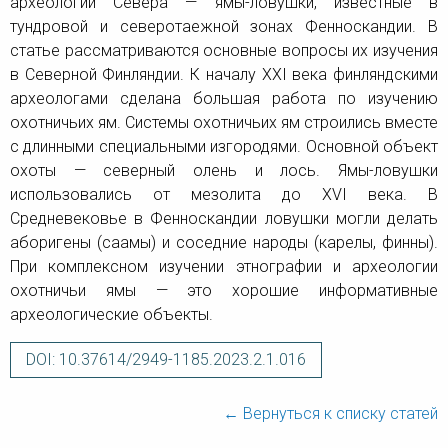
археологии Севера — ямы-ловушки, известные в
тундровой и северотаежной зонах Фенноскандии. В
статье рассматриваются основные вопросы их изучения
в Северной Финляндии. К началу ХХI века финляндскими
археологами сделана большая работа по изучению
охотничьих ям. Системы охотничьих ям строились вместе
с длинными специальными изгородями. Основной объект
охоты — северный олень и лось. Ямы-ловушки
использовались от мезолита до XVI века. В
Средневековье в Фенноскандии ловушки могли делать
аборигены (саамы) и соседние народы (карелы, финны).
При комплексном изучении этнографии и археологии
охотничьи ямы — это хорошие информативные
археологические объекты.
DOI: 10.37614/2949-1185.2023.2.1.016
← Вернуться к списку статей