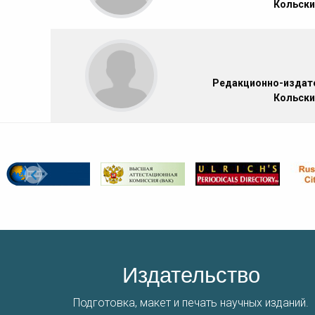
Кольски
Редакционно-издате
Кольски
Издательство
Подготовка, макет и печать научных изданий.