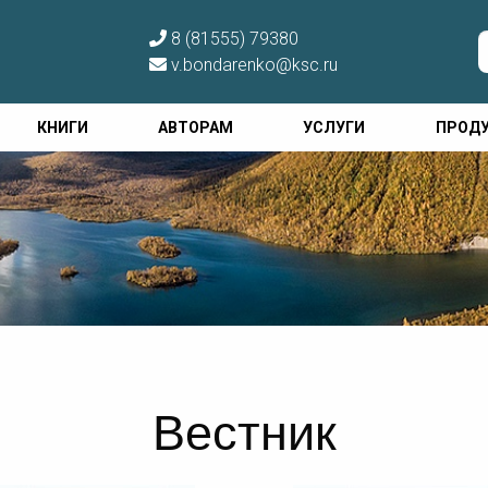
8 (81555) 79380
v.bondarenko@ksc.ru
КНИГИ
АВТОРАМ
УСЛУГИ
ПРОД
Вестник