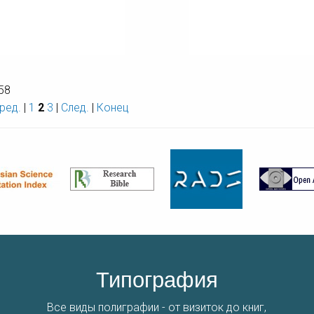
ВЕСТНИК КНЦ 1/2014
ВЕСТНИК КНЦ 2/2014
 58
ред.
|
1
2
3
|
След.
|
Конец
Типография
Все виды полиграфии - от визиток до книг,